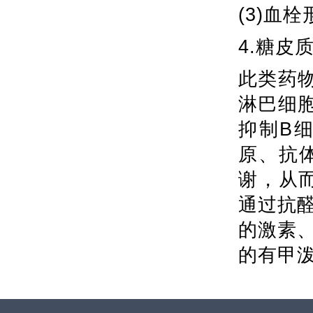
(3)血
4.糖皮
此类药
淋巴细
抑制B
原、抗
谢，从
通过抗
的激素
的有甲