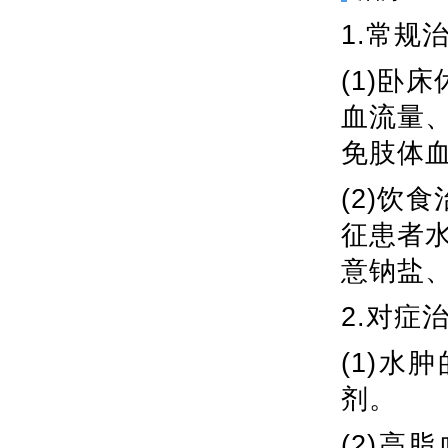
1.常规
(1)卧
血流量
免肢体
(2)饮
征患者
意钠盐
2.对症
(1)
剂。
(2)