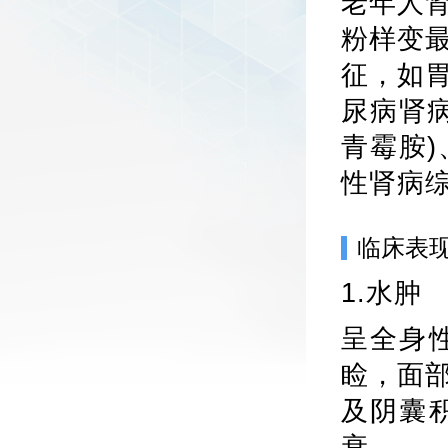
老年人
粉样变
征，如
尿病肾
青霉胺
性肾病
临床表
1.水肿
呈全身
睑，面
及阴囊
衰。