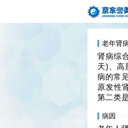
老年肾
肾病综合
天)、
病的常
原发性
第二类
病因