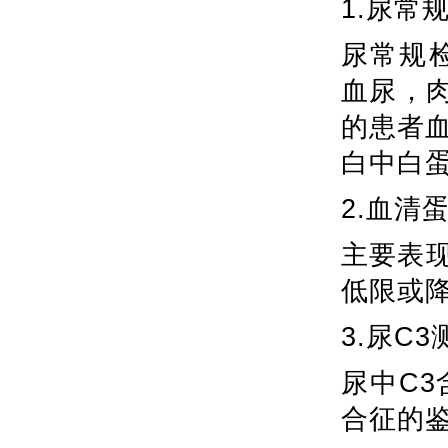
1.尿常
尿常规
血尿，肉
的患者
白中白蛋
2.血清
主要表现
低限或
3.尿C3
尿中C
合征的