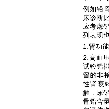
例如铅
床诊断
应考虑
列表现
1.肾功
2.高血
试验铅
留的非接
性肾衰
触，尿铅
骨铅含