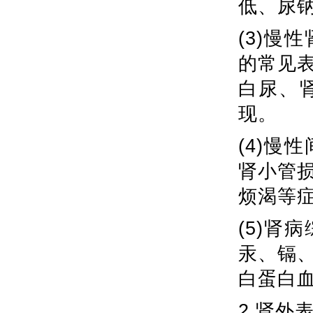
低、尿
(3)
的常见
白尿、
现。
(4)
肾小管
烦渴等
(5)
汞、镉
白蛋白
2.肾外