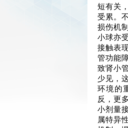
短有关
受累。
损伤机
小球亦
接触表
管功能
致肾小
少见，
环境的
反，更
小剂量
属特异