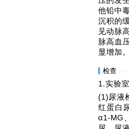
压的发
他铅中
沉积的
见动脉
脉高血
显增加
检查
1.实验
(1)尿
红蛋白
α1-M
尿，尿