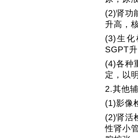
(2)肾
升高，
(3)
SGPT
(4)各
定，以
2.其他
(1)影
(2)肾
性肾小