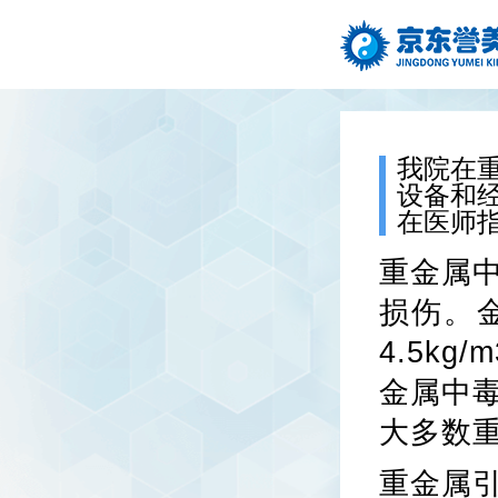
我院在
设备和
在医师
重金属
损伤。
4.5k
金属中
大多数
重金属