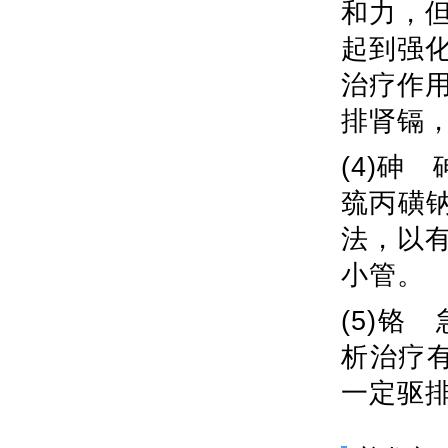
和力，
起到强
治疗作
排肾镉
(4)砷
巯丙磺
法，以
小管。
(5)
析治疗有
一定驱