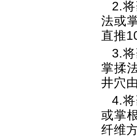
2.
法或
直推1
3.
掌揉
井穴
4.
或掌
纤维