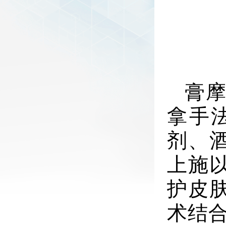
膏
拿手
剂、
上施
护皮
术结