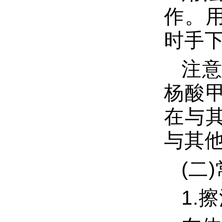
作。
时手
注
杨酸
在与
与其
(二
1.