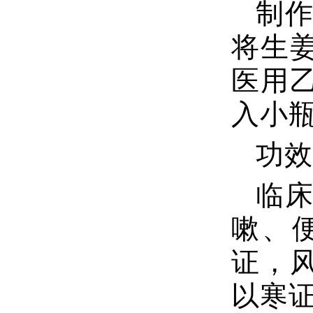
制
将生姜
医用
入小
功效
临
嗽、
证，
以寒