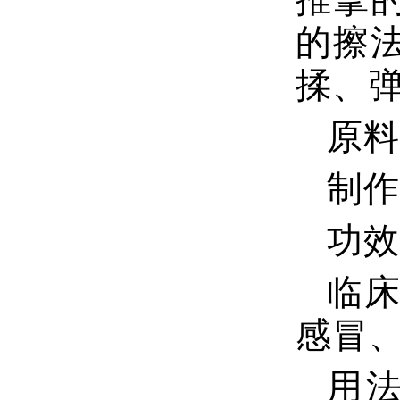
的擦
揉、
原料
制作
功效
临
感冒
用