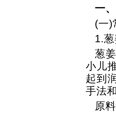
一、
(一
1.
葱
小儿
起到
手法
原料