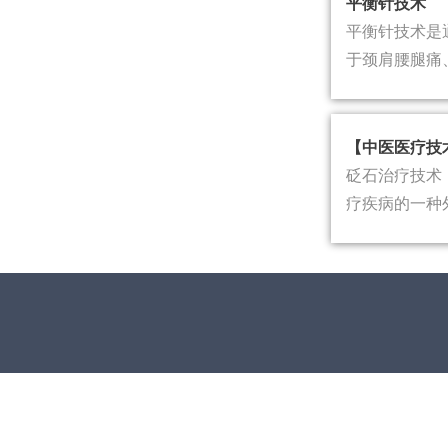
平衡针技术
平衡针技术是
于颈肩腰腿痛
一穴多病、快..
【中医医疗技
砭石治疗技术
疗疾病的一种
四肢关节风湿..